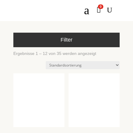
a
0

U
Filter
Ergebnisse 1 – 12 von 35 werden angezeigt