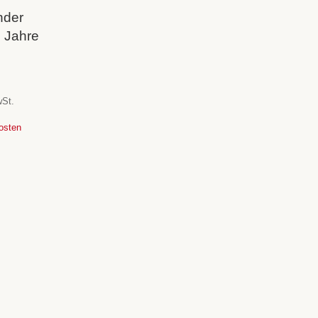
nder
 Jahre
wSt.
osten