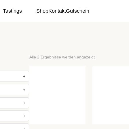
Tastings
Shop
Kontakt
Gutschein
Alle 2 Ergebnisse werden angezeigt
+
+
+
+
+