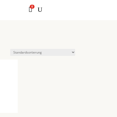
0

U