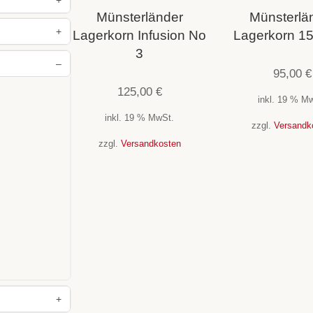
Münsterländer
Münsterlä
+
Lagerkorn Infusion No
Lagerkorn 15
3
–
95,00
€
e
(8)
125,00
€
inkl. 19 % M
inkl. 19 % MwSt.
zzgl.
Versandk
zzgl.
Versandkosten
e "Bullshit"
(7)
+