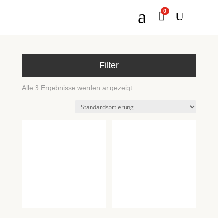
a
0

U
Filter
Alle 3 Ergebnisse werden angezeigt