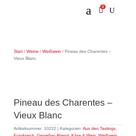
a
0

U
Start
/
Weine
/
Weißwein
/ Pineau des Charentes –
Vieux Blanc
Pineau des Charentes –
Vieux Blanc
Artikelnummer:
10222
Kategorien:
Aus den Tastings
,
Frankreich
,
Genießer-Abend: Käse & Wein
,
Weißwein