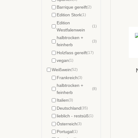
Barrique gereift
(2)
Edition Stork
(1)
Edition
(1)
Westfalenwein
halbtrocken +
(3)
feinherb
Holzfass gereift
(17)
vegan
(1)
Weißwein
(52)
Frankreich
(3)
halbtrocken +
(8)
feinherb
Italien
(3)
Deutschland
(35)
lieblich - restsüß
(1)
Österreich
(3)
Portugal
(1)