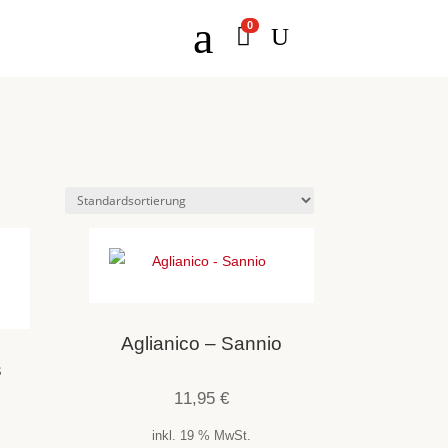
a
0

U
Aglianico – Sannio
s
11,95
€
inkl. 19 % MwSt.