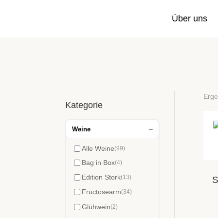
Über uns
Erge
Kategorie
–
Weine
Alle Weine
(99)
Bag in Box
(4)
Edition Stork
(13)
S
Fructosearm
(34)
Glühwein
(2)