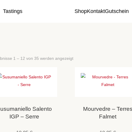
Tastings
Shop
Kontakt
Gutschein
bnisse 1 – 12 von 35 werden angezeigt
usumaniello Salento
Mourvedre – Terre
IGP – Serre
Falmet