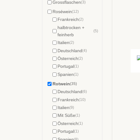
Grossflaschen
(3)
Roséwein
(12)
Frankreich
(2)
halbtrocken +
(5)
feinherb
Italien
(2)
Deutschland
(4)
Österreich
(2)
Portugal
(1)
Spanien
(1)
Rotwein
(35)
Deutschland
(6)
Frankreich
(10)
Italien
(9)
Mit Süße
(1)
Österreich
(1)
Portugal
(1)
Spanien
(8)