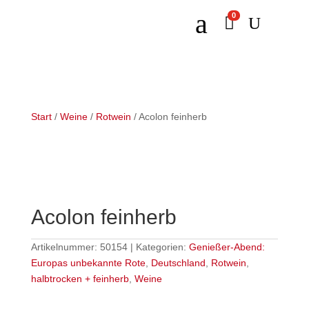
a
0

U
Start
/
Weine
/
Rotwein
/ Acolon feinherb
Acolon feinherb
Artikelnummer:
50154
Kategorien:
Genießer-Abend:
Europas unbekannte Rote
,
Deutschland
,
Rotwein
,
halbtrocken + feinherb
,
Weine