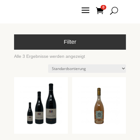
a
0

U
Filter
Alle 3 Ergebnisse werden angezeigt