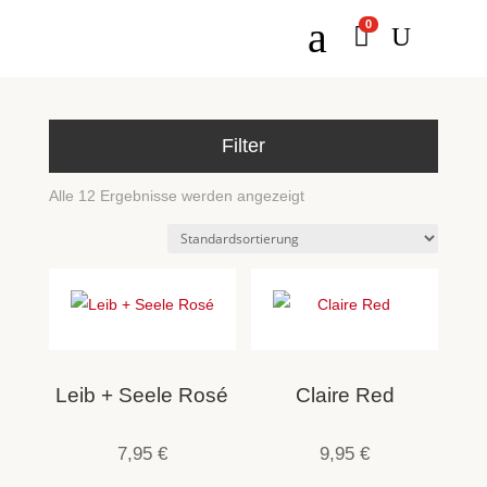
a
0

U
Filter
Alle 12 Ergebnisse werden angezeigt
Leib + Seele Rosé
Claire Red
7,95
€
9,95
€