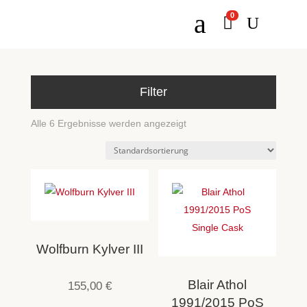
a
0

U
Filter
Alle 6 Ergebnisse werden angezeigt
Wolfburn Kylver III
Blair Athol
155,00
€
1991/2015 PoS