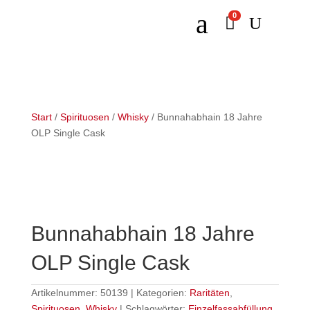
a
0

U
Start
/
Spirituosen
/
Whisky
/ Bunnahabhain 18 Jahre
OLP Single Cask
Bunnahabhain 18 Jahre
OLP Single Cask
Artikelnummer:
50139
Kategorien:
Raritäten
,
Spirituosen
,
Whisky
Schlagwörter:
Einzelfassabfüllung
,