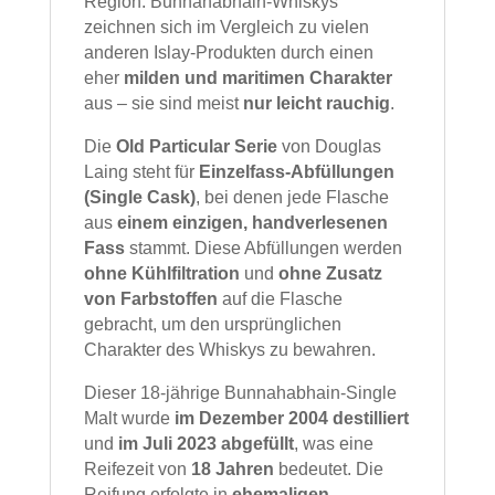
Region. Bunnahabhain‑Whiskys
zeichnen sich im Vergleich zu vielen
anderen Islay‑Produkten durch einen
eher
milden und maritimen Charakter
aus – sie sind meist
nur leicht rauchig
.
Die
Old Particular Serie
von Douglas
Laing steht für
Einzelfass‑Abfüllungen
(Single Cask)
, bei denen jede Flasche
aus
einem einzigen, handverlesenen
Fass
stammt. Diese Abfüllungen werden
ohne Kühlfiltration
und
ohne Zusatz
von Farbstoffen
auf die Flasche
gebracht, um den ursprünglichen
Charakter des Whiskys zu bewahren.
Dieser 18‑jährige Bunnahabhain‑Single
Malt wurde
im Dezember 2004 destilliert
und
im Juli 2023 abgefüllt
, was eine
Reifezeit von
18 Jahren
bedeutet. Die
Reifung erfolgte in
ehemaligen