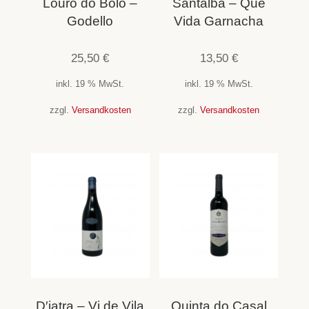
Louro do Bolo –
Santalba – Que
Godello
Vida Garnacha
25,50
€
13,50
€
inkl. 19 % MwSt.
inkl. 19 % MwSt.
zzgl.
Versandkosten
zzgl.
Versandkosten
D′iatra – Vi de Vila
Quinta do Casal