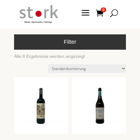
a
0

U
Filter
Alle 8 Ergebnisse werden angezeigt