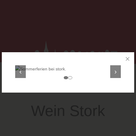
‹
›
Wein Stork