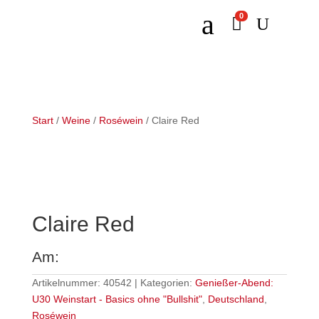
a
0

U
Start
/
Weine
/
Roséwein
/ Claire Red
Claire Red
Am:
Artikelnummer:
40542
Kategorien:
Genießer-Abend:
U30 Weinstart - Basics ohne "Bullshit"
,
Deutschland
,
Roséwein