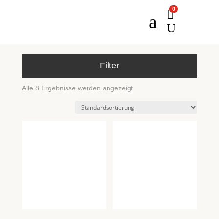
0

a
U
Filter
Alle 8 Ergebnisse werden angezeigt