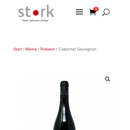
a
0

U
Start
/
Weine
/
Rotwein
/ Cabernet Sauvignon