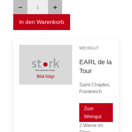
−
+
Cabernet
Sauvignon
In den Warenkorb
Menge
WEINGUT
EARL de la
Tour
Saint Chaptes,
Frankreich
Zum
Weingut
2 Weine im