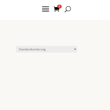
a
0

U