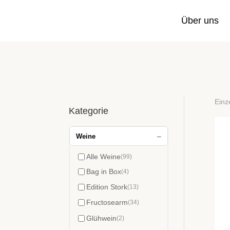
Über uns
Einz
Kategorie
–
Weine
Alle Weine
(99)
Bag in Box
(4)
Edition Stork
(13)
Fructosearm
(34)
Glühwein
(2)