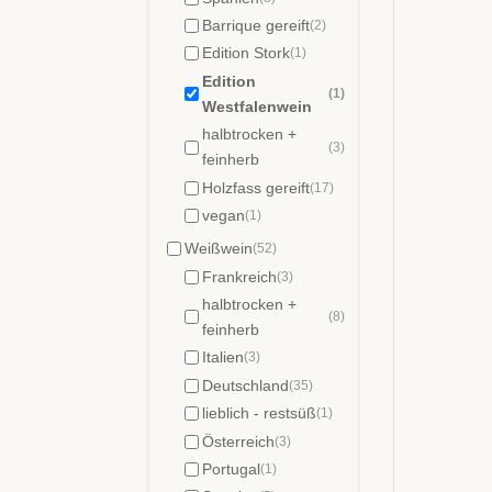
Barrique gereift
(2)
Edition Stork
(1)
Edition
(1)
Westfalenwein
halbtrocken +
(3)
feinherb
Holzfass gereift
(17)
vegan
(1)
Weißwein
(52)
Frankreich
(3)
halbtrocken +
(8)
feinherb
Italien
(3)
Deutschland
(35)
lieblich - restsüß
(1)
Österreich
(3)
Portugal
(1)