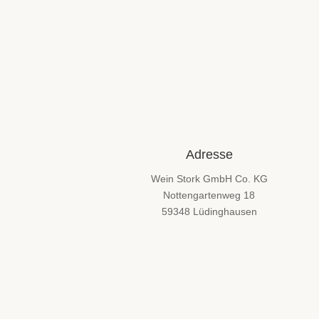
Trendspirituosen
(8)
VinoWalk 03/2026
(6)
VinoWalk 03/2026 -
(6)
2
Waldschule
Cappenberg
(6)
01/2026
Adresse
Whisky Club: Basics
(8)
02/2026
Wein Stork GmbH Co. KG
Whisky Club: Blind
(8)
Nottengartenweg 18
59348 Lüdinghausen
Whisky Club: Duell
(8)
der Destillen
Whisky Club:
(8)
Lowlands