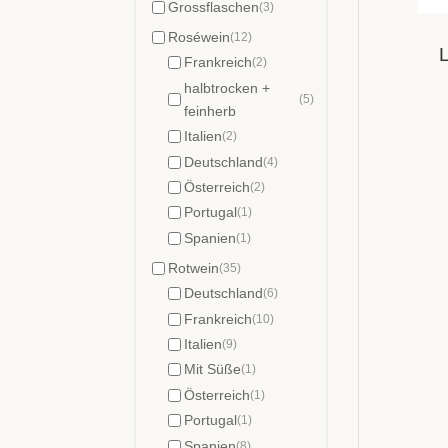
Grossflaschen
(3)
Roséwein
(12)
L
Frankreich
(2)
halbtrocken +
(5)
feinherb
Italien
(2)
Deutschland
(4)
Österreich
(2)
Portugal
(1)
Spanien
(1)
Rotwein
(35)
Deutschland
(6)
Frankreich
(10)
Italien
(9)
Mit Süße
(1)
Österreich
(1)
Portugal
(1)
Spanien
(8)