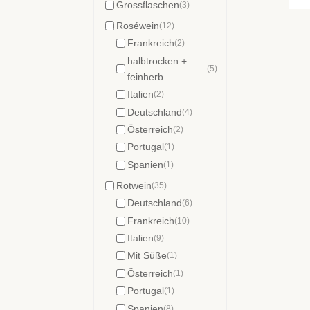
Grossflaschen
(3)
Roséwein
(12)
Frankreich
(2)
halbtrocken +
(5)
feinherb
Italien
(2)
Deutschland
(4)
Österreich
(2)
Portugal
(1)
Spanien
(1)
Rotwein
(35)
Deutschland
(6)
Frankreich
(10)
Italien
(9)
Mit Süße
(1)
Österreich
(1)
Portugal
(1)
Spanien
(8)