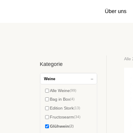
Über uns
Alle
Kategorie
–
Weine
Alle Weine
(99)
Bag in Box
(4)
Edition Stork
(13)
Fructosearm
(34)
Glühwein
(2)