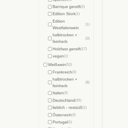
Barrique gereift
(2)
Edition Stork
(1)
Edition
(1)
Westfalenwein
halbtrocken +
(3)
feinherb
Holzfass gereift
(17)
vegan
(1)
Weißwein
(52)
Frankreich
(3)
halbtrocken +
(8)
feinherb
Italien
(3)
Deutschland
(35)
lieblich - restsüß
(1)
Österreich
(3)
Portugal
(1)