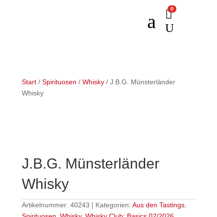
0

a
U
Start
/
Spirituosen
/
Whisky
/ J.B.G. Münsterländer
Whisky
J.B.G. Münsterländer
Whisky
Artikelnummer:
40243
Kategorien:
Aus den Tastings
,
Spirituosen
,
Whisky
,
Whisky Club: Basics 02/2026