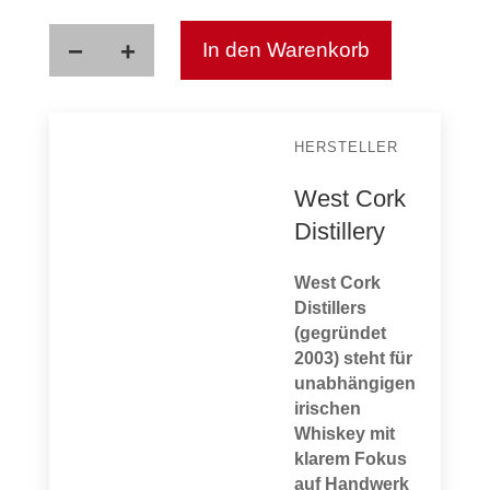
−
+
In den Warenkorb
West
Cork
Irish
Stout
HERSTELLER
Cask
Menge
West Cork
Distillery
West Cork
Distillers
(gegründet
2003) steht für
unabhängigen
irischen
Whiskey mit
klarem Fokus
auf Handwerk