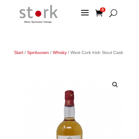
a
0

U
Start
/
Spirituosen
/
Whisky
/ West Cork Irish Stout Cask