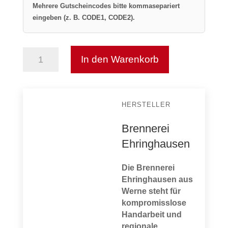
Mehrere Gutscheincodes bitte kommasepariert
eingeben (z. B. CODE1, CODE2).
In den Warenkorb
Mais
Whisky
6
Jahre
HERSTELLER
Menge
Brennerei
Ehringhausen
Die Brennerei
Ehringhausen aus
Werne steht für
kompromisslose
Handarbeit und
regionale