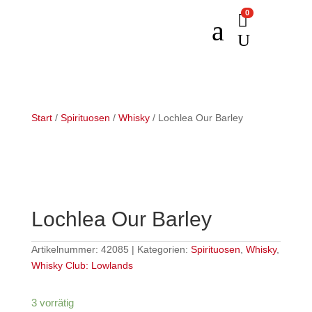
0

a
U
Start
/
Spirituosen
/
Whisky
/ Lochlea Our Barley
Lochlea Our Barley
Artikelnummer:
42085
Kategorien:
Spirituosen
,
Whisky
,
Whisky Club: Lowlands
3 vorrätig