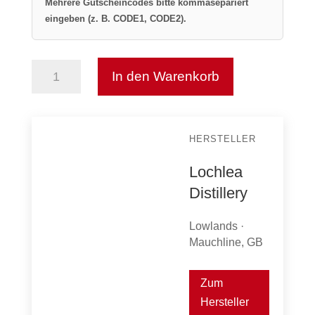
Mehrere Gutscheincodes bitte kommasepariert
eingeben (z. B. CODE1, CODE2).
In den Warenkorb
Lochlea
Our
Barley
Menge
HERSTELLER
Lochlea
Distillery
Lowlands ·
Mauchline, GB
Zum
Hersteller