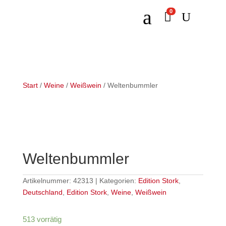
a
0

U
Start
/
Weine
/
Weißwein
/ Weltenbummler
Weltenbummler
Artikelnummer:
42313
Kategorien:
Edition Stork
,
Deutschland
,
Edition Stork
,
Weine
,
Weißwein
513 vorrätig