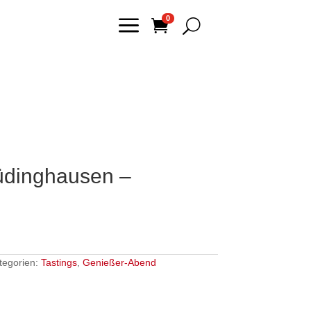
a
0

U
Lüdinghausen –
tegorien:
Tastings
,
Genießer-Abend