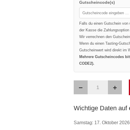
Gutscheincode(s)
Falls du einen Gutschein von 
der Kasse die Zahlungsoptio
Wir verrechnen den Gutschein 
Wenn du einen Tasting-Gutsche
Gutscheinwert wird direkt im
Mehrere Gutscheincodes bit
CODE2).
−
+
VinoWalk
III
Lüdinghausen
Wichtige Daten auf 
-
Zusatztermin
Samstag: 17. Oktober 2026,
Menge