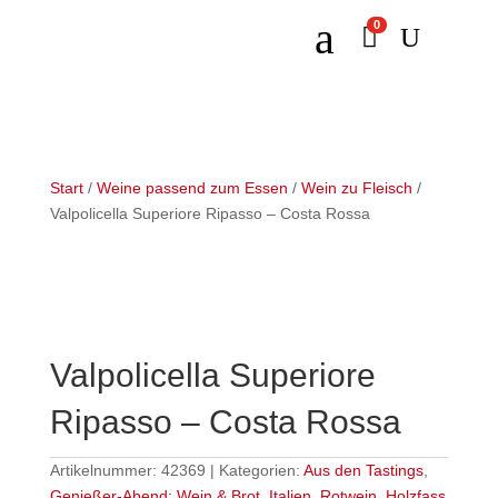
a
0

U
Start
/
Weine passend zum Essen
/
Wein zu Fleisch
/
Valpolicella Superiore Ripasso – Costa Rossa
Valpolicella Superiore
Ripasso – Costa Rossa
Artikelnummer:
42369
Kategorien:
Aus den Tastings
,
Genießer-Abend: Wein & Brot
,
Italien
,
Rotwein
,
Holzfass