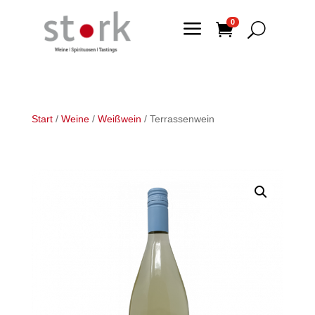
a
0

U
Start
/
Weine
/
Weißwein
/ Terrassenwein