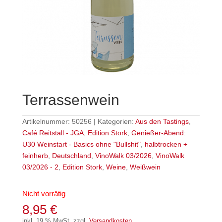
Terrassenwein
Artikelnummer:
50256
Kategorien:
Aus den Tastings
,
Café Reitstall - JGA
,
Edition Stork
,
Genießer-Abend:
U30 Weinstart - Basics ohne "Bullshit"
,
halbtrocken +
feinherb
,
Deutschland
,
VinoWalk 03/2026
,
VinoWalk
03/2026 - 2
,
Edition Stork
,
Weine
,
Weißwein
Nicht vorrätig
8,95
€
inkl. 19 % MwSt.
zzgl.
Versandkosten