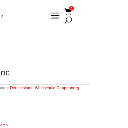
0

a
in
U
anc
rien:
Deutschland
,
Waldschule Cappenberg
osten