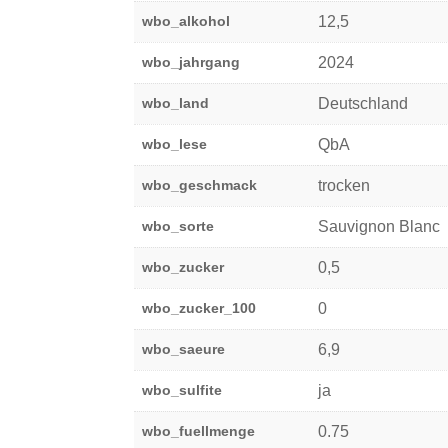
wbo_alkohol
12,5
wbo_jahrgang
2024
wbo_land
Deutschland
wbo_lese
QbA
wbo_geschmack
trocken
wbo_sorte
Sauvignon Blanc
wbo_zucker
0,5
wbo_zucker_100
0
wbo_saeure
6,9
wbo_sulfite
ja
wbo_fuellmenge
0.75