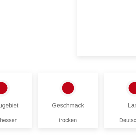
ugebiet
Geschmack
La
nhessen
trocken
Deutsc