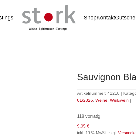
stings
Shop
Kontakt
Gutsche
Sauvignon Bl
Artikelnummer:
41218
Katego
01/2026
,
Weine
,
Weißwein
118 vorrätig
9,95
€
inkl. 19 % MwSt.
zzgl.
Versandk