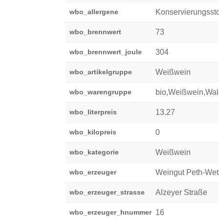
wbo_allergene
Konservierungsstof
wbo_brennwert
73
wbo_brennwert_joule
304
wbo_artikelgruppe
Weißwein
wbo_warengruppe
bio,Weißwein,Wal
wbo_literpreis
13.27
wbo_kilopreis
0
wbo_kategorie
Weißwein
wbo_erzeuger
Weingut Peth-Wet
wbo_erzeuger_strasse
Alzeyer Straße
wbo_erzeuger_hnummer
16