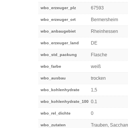
wbo_erzeuger_plz
67593
wbo_erzeuger_ort
Bermersheim
wbo_anbaugebiet
Rheinhessen
wbo_erzeuger_land
DE
wbo_std_packung
Flasche
wbo_farbe
weiß
wbo_ausbau
trocken
wbo_kohlenhydrate
1,5
wbo_kohlenhydrate_100
0.1
wbo_rel_dichte
0
wbo_zutaten
Trauben, Saccharo