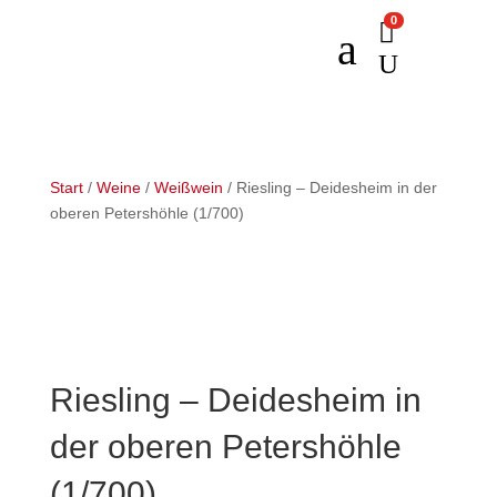
0

a
U
Start
/
Weine
/
Weißwein
/ Riesling – Deidesheim in der
oberen Petershöhle (1/700)
Riesling – Deidesheim in
der oberen Petershöhle
(1/700)