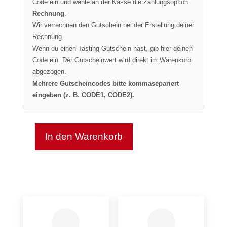
Code ein und wähle an der Kasse die Zahlungsoption
Rechnung
.
Wir verrechnen den Gutschein bei der Erstellung deiner
Rechnung.
Wenn du einen Tasting-Gutschein hast, gib hier deinen
Code ein. Der Gutscheinwert wird direkt im Warenkorb
abgezogen.
Mehrere Gutscheincodes bitte kommasepariert
eingeben (z. B. CODE1, CODE2).
In den Warenkorb
Riesling
-
Deidesheim
in
der
oberen
Petershöhle
(1/700)