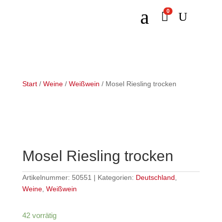
a
0

U
Start
/
Weine
/
Weißwein
/ Mosel Riesling trocken
Mosel Riesling trocken
Artikelnummer:
50551
Kategorien:
Deutschland
,
Weine
,
Weißwein
42 vorrätig