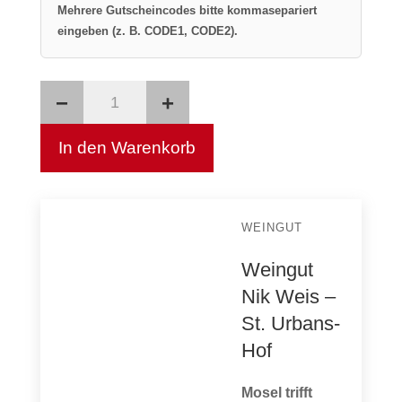
Mehrere Gutscheincodes bitte kommasepariert
eingeben (z. B. CODE1, CODE2).
−
+
Mosel
Riesling
In den Warenkorb
trocken
Menge
WEINGUT
Weingut
Nik Weis –
St. Urbans-
Hof
Mosel trifft