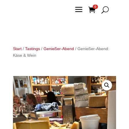
a
0

U
Start
/
Tastings
/
Genießer-Abend
/ Genießer-Abend:
Käse & Wein