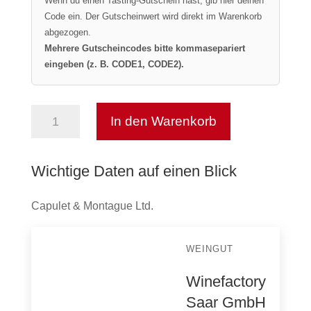
Wenn du einen Tasting-Gutschein hast, gib hier deinen
Code ein. Der Gutscheinwert wird direkt im Warenkorb
abgezogen.
Mehrere Gutscheincodes bitte kommasepariert
eingeben (z. B. CODE1, CODE2).
In den Warenkorb
Ferdinand′s
0,0
G&T
Wichtige Daten auf einen Blick
Cordial
Menge
Capulet & Montague Ltd.
WEINGUT
Winefactory
Saar GmbH