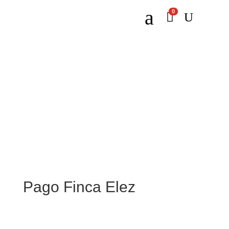
a
0

U
Pago Finca Elez