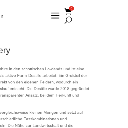
0

a
in
U
ery
yrshire in den schottischen Lowlands und ist eine
s aktive Farm-Destille arbeitet. Ein Großteil der
rekt von den eigenen Feldern, wodurch ein
slauf entsteht. Die Destille wurde 2018 gegründet
transparenten Ansatz, bei dem Herkunft und
.
 vergleichsweise kleinen Mengen und setzt auf
terschiedliche Fasskombinationen und
ln. Die Nähe zur Landwirtschaft und die