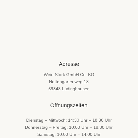
Spanien
VinoWalk 03/2026 - 2
(8)
(6)
Barrique gereift
(2)
Waldschule Cappenberg 01/2026
(6)
Edition Stork
(1)
Whisky Club: Basics 02/2026
(8)
Edition Westfalenwein
(1)
Whisky Club: Blind
(8)
halbtrocken + feinherb
(3)
Whisky Club: Duell der Destillen
(8)
Holzfass gereift
(17)
Whisky Club: Lowlands
vegan
(8)
(1)
Weißwein
(52)
Adresse
Frankreich
(3)
halbtrocken + feinherb
(8)
Wein Stork GmbH Co. KG
Italien
Nottengartenweg 18
(3)
59348 Lüdinghausen
Deutschland
(35)
lieblich - restsüß
(1)
Öffnungszeiten
Österreich
(3)
Portugal
(1)
Dienstag – Mittwoch: 14:30 Uhr – 18:30 Uhr
Spanien
(5)
Donnerstag – Freitag: 10:00 Uhr – 18:30 Uhr
Edition Stork
(6)
Samstag: 10:00 Uhr – 14:00 Uhr
Edition Westfalenwein
(2)