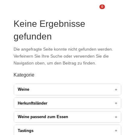
a
0

U
Keine Ergebnisse
gefunden
Die angefragte Seite konnte nicht gefunden werden.
Verfeinern Sie Ihre Suche oder verwenden Sie die
Navigation oben, um den Beitrag zu finden.
Kategorie
+
Weine
Alle Weine
(99)
+
Herkunftsländer
Bag in Box
(4)
Weine aus Deutschland
(51)
+
Weine passend zum Essen
Edition Stork
(13)
Weine aus Italien
(18)
Fructosearm
(34)
Alle Weine passend zum Essen
Weine aus Frankreich
(2)
(16)
+
Tastings