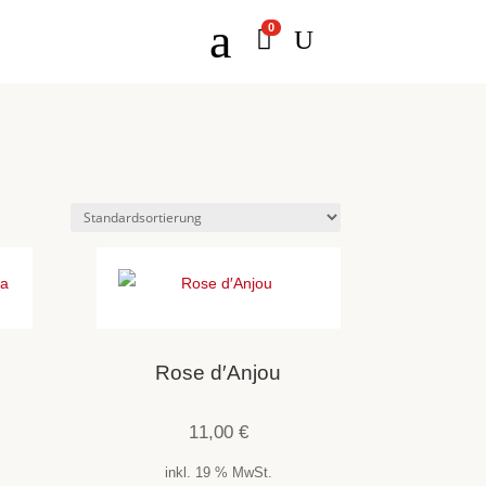
a
0

U
Rose d′Anjou
11,00
€
inkl. 19 % MwSt.