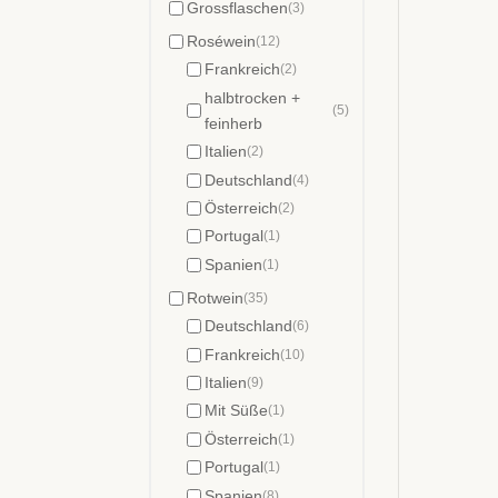
Grossflaschen
(3)
Roséwein
(12)
Frankreich
(2)
halbtrocken +
(5)
feinherb
Italien
(2)
Deutschland
(4)
Österreich
(2)
Portugal
(1)
Spanien
(1)
Rotwein
(35)
Deutschland
(6)
Frankreich
(10)
Italien
(9)
Mit Süße
(1)
Österreich
(1)
Portugal
(1)
Spanien
(8)