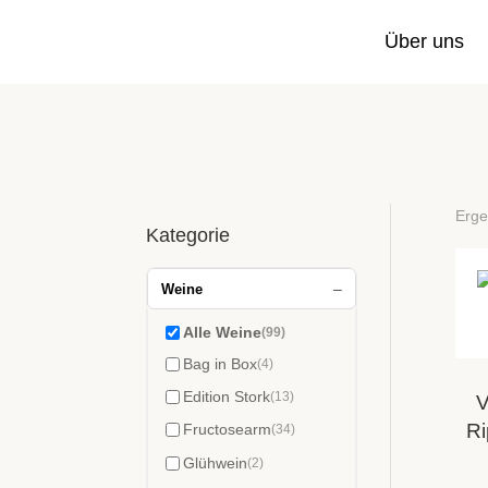
Über uns
Erge
Kategorie
–
Weine
Alle Weine
(99)
Bag in Box
(4)
Edition Stork
(13)
V
Ri
Fructosearm
(34)
Glühwein
(2)