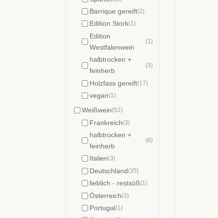
Barrique gereift
(2)
Edition Stork
(1)
Edition
(1)
Westfalenwein
halbtrocken +
(3)
feinherb
Holzfass gereift
(17)
vegan
(1)
Weißwein
(52)
Frankreich
(3)
halbtrocken +
(8)
feinherb
Italien
(3)
Deutschland
(35)
lieblich - restsüß
(1)
Österreich
(3)
Portugal
(1)