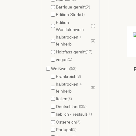
Barrique gereift
(2)
Edition Stork
(1)
Edition
(1)
Westfalenwein
halbtrocken +
(3)
feinherb
Holzfass gereift
(17)
vegan
(1)
Weißwein
E
(52)
Frankreich
(3)
halbtrocken +
(8)
feinherb
Italien
(3)
Deutschland
(35)
lieblich - restsüß
(1)
Österreich
(3)
Portugal
(1)