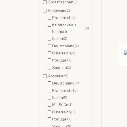
Grossflaschen
(3)
Roséwein
(12)
Frankreich
(2)
halbtrocken +
(5)
feinherb
Italien
(2)
Deutschland
(4)
Österreich
(2)
Portugal
(1)
Spanien
(1)
Rotwein
(35)
Deutschland
(6)
Frankreich
(10)
Italien
(9)
Mit Süße
(1)
Österreich
(1)
Portugal
(1)
Spanien
(8)