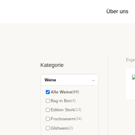
Über uns
Erge
Kategorie
–
Weine
Alle Weine
(99)
Bag in Box
(4)
Edition Stork
(13)
Fructosearm
(34)
Glühwein
(2)