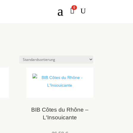
a
0

U
BIB Côtes du Rhône –
L′Insouicante