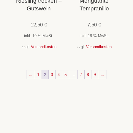
Riesling trocken –
Menguante
Gutswein
Tempranillo
12,50
€
7,50
€
inkl. 19 % MwSt.
inkl. 19 % MwSt.
zzgl.
Versandkosten
zzgl.
Versandkosten
←
1
2
3
4
5
…
7
8
9
→