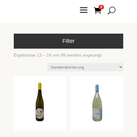
a
0

U
Filter
Ergebnisse 13 – 24 von 99 werden angezeigt