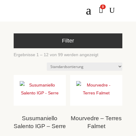
a
0

U
Filter
Ergebnisse 1 – 12 von 99 werden angezeigt
Susumaniello
Mourvedre – Terres
Salento IGP – Serre
Falmet