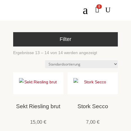
a
0

U
Filter
Ergebnisse 13 – 14 von 14 werden angezeigt
Sekt Riesling brut
Stork Secco
15,00
€
7,00
€