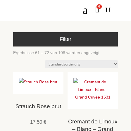
a
0

U
Filter
Ergebnisse 61 – 72 von 108 werden angezeigt
Strauch Rose brut
Cremant de Limoux
17,50
€
– Blanc – Grand