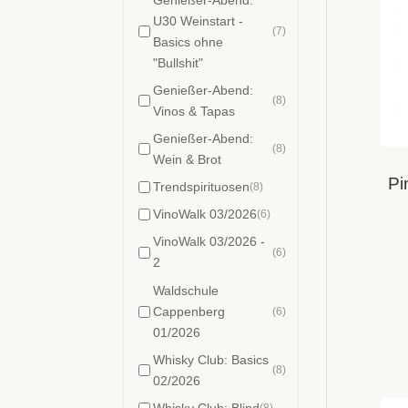
U30 Weinstart -
Barrique gereift
(2)
(7)
Basics ohne
Edition Stork
(1)
"Bullshit"
Edition
(1)
Westfalenwein
Genießer-Abend:
(8)
Vinos & Tapas
halbtrocken +
(3)
feinherb
Genießer-Abend:
(8)
Holzfass gereift
(17)
Wein & Brot
vegan
(1)
Pi
Trendspirituosen
(8)
Weißwein
(52)
VinoWalk 03/2026
(6)
Frankreich
(3)
VinoWalk 03/2026 -
halbtrocken +
(6)
2
(8)
feinherb
Waldschule
Italien
(3)
Cappenberg
(6)
Deutschland
(35)
01/2026
lieblich - restsüß
(1)
Whisky Club: Basics
Österreich
(3)
(8)
02/2026
Portugal
(1)