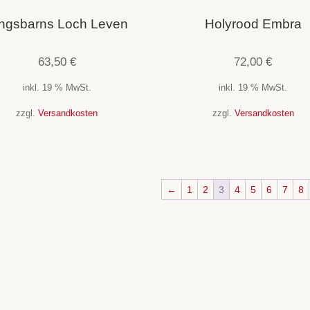
ngsbarns Loch Leven
Holyrood Embra
63,50
€
72,00
€
inkl. 19 % MwSt.
inkl. 19 % MwSt.
zzgl.
Versandkosten
zzgl.
Versandkosten
←
1
2
3
4
5
6
7
8