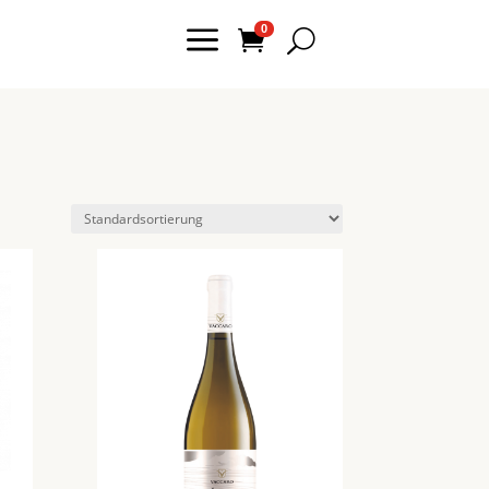
a
0

U