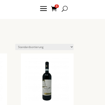
a
0

U