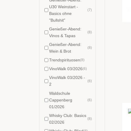
U30 Weinstart -
Barrique gereift
(2)
(7)
Basics ohne
Edition Stork
(1)
"Bullshit"
Edition
(1)
Westfalenwein
Genießer-Abend:
(8)
Vinos & Tapas
halbtrocken +
(3)
feinherb
Genießer-Abend:
(8)
Holzfass gereift
(17)
Wein & Brot
vegan
(1)
Trendspirituosen
(8)
Weißwein
(52)
VinoWalk 03/2026
(6)
Frankreich
(3)
VinoWalk 03/2026 -
halbtrocken +
(6)
2
(8)
feinherb
Waldschule
Italien
(3)
Cappenberg
(6)
Deutschland
(35)
01/2026
lieblich - restsüß
(1)
Whisky Club: Basics
Österreich
(3)
(8)
02/2026
Portugal
(1)