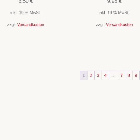
8,50
€
9,95
€
inkl. 19 % MwSt.
inkl. 19 % MwSt.
zzgl.
Versandkosten
zzgl.
Versandkosten
1
2
3
4
…
7
8
9