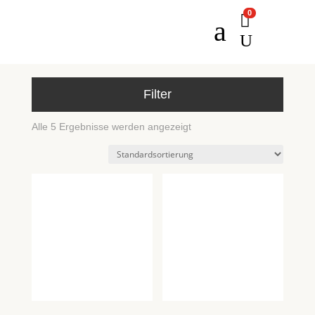
0

a
U
Filter
Alle 5 Ergebnisse werden angezeigt